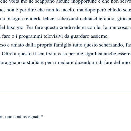
lche volta me ne scappano alcune inopportune e che non servono
ne, non è per dire che non lo faccio, ma dopo però chiedo scus
na bisogna renderla felice: scherzando,chiacchierando, giocan
el bisogno. Per fare questo condividerei con lei le mie cose, i
da fare o i programmi televisivi da guardare assieme.
reso e amato dalla propria famiglia tutto questo scherzando, fa
Oltre a questo il sentirsi a casa per me significa anche essere
oraggiano a studiare per rimediare dicendomi di fare del mio 
ri sono contrassegnati
*