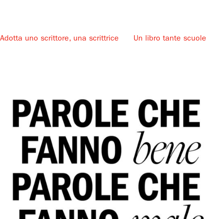
Adotta uno scrittore, una scrittrice
Un libro tante scuole
u