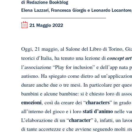
di Redazione Bookblog
Elena Lazzari, Francesca Giorgis e Leonardo Locantore,
21 Maggio 2022
Oggi, 21 maggio, al Salone del Libro di Torino, G
teorici d’Italia, ha tenuto una lezione di
concept art
l’associazione “Play for inclusion” e dell’app nata 
autismo. Ha spiegato come dietro ad un’applicazione
durare anche due o tre mesi. In particolare per que
bambini e alcune bambine: si è chiesto loro di asso
emozioni
characters
, così da creare dei “
” in grado
stati d’animo
all’interno del gioco e i loro
nelle var
character
L’elaborazione di un “
” è, infatti, un la
di tante accortezze e che avviene seguendo molti
st