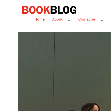
Salta
al
contenuto
Bookblog
Home
About
Cronache
Apri
Apri
menu
men