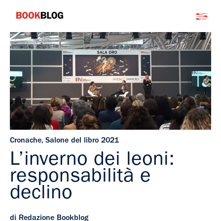
Salta
Bookblog
al
contenuto
Cronache
,
Salone del libro 2021
L’inverno dei leoni:
responsabilità e
declino
di Redazione Bookblog