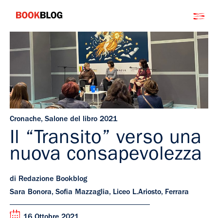
Salta
Bookblog
al
contenuto
Cronache
,
Salone del libro 2021
Il “Transito” verso una
nuova consapevolezza
di Redazione Bookblog
Sara Bonora, Sofia Mazzaglia, Liceo L.Ariosto, Ferrara
16 Ottobre 2021