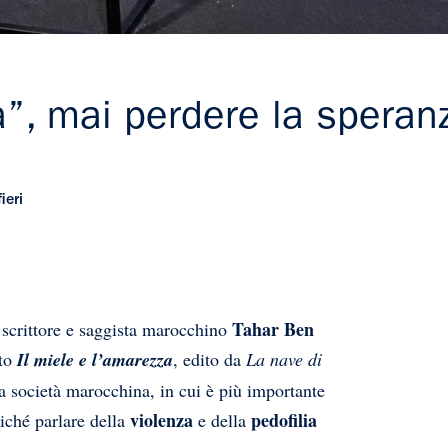
a”, mai perdere la speran
ieri
Tahar Ben
 scrittore e saggista marocchino
ato
Il miele e l’amarezza
, edito da
La nave di
la società marocchina, in cui è più importante
violenza
pedofilia
ziché parlare della
e della