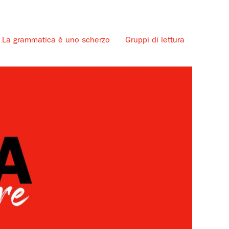
La grammatica è uno scherzo
Gruppi di lettura