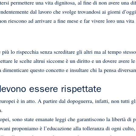
rsi permettere una vita dignitosa, al fine di non avere una diff
ndentemente dal lavoro che svolge trovandosi ai giorni d’oggi 
 non riescono ad arrivare a fine mese e far vivere loro una vita
 più lo rispecchia senza screditare gli altri ma al tempo stess
ccettare le scelte altrui siccome è un diritto e un dovere avere
 dimenticare questo concetto e insultare chi la pensa diversa
devono essere rispettate
uropei è in atto. A partire dal dopoguerra, infatti, non tutti g
sa.
uropei, sono state emanate leggi che garantiscono la libertà di 
iovani proponiamo è l’educazione alla tolleranza di ogni culto,