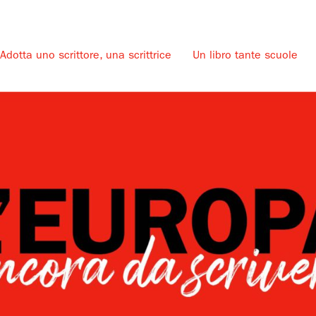
Adotta uno scrittore, una scrittrice
Un libro tante scuole
u