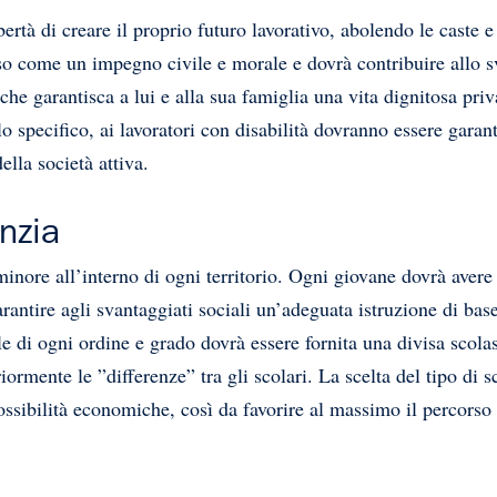
ertà di creare il proprio futuro lavorativo, abolendo le caste e 
teso come un impegno civile e morale e dovrà contribuire allo 
che garantisca a lui e alla sua famiglia una vita dignitosa pr
llo specifico, ai lavoratori con disabilità dovranno essere garan
ella società attiva.
nzia
inore all’interno di ogni territorio. Ogni giovane dovrà avere le
ntire agli svantaggiati sociali un’adeguata istruzione di base,
le di ogni ordine e grado dovrà essere fornita una divisa scolas
eriormente le ”differenze” tra gli scolari. La scelta del tipo d
ossibilità economiche, così da favorire al massimo il percorso 