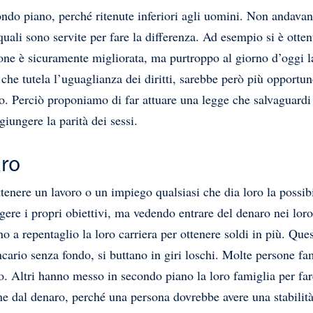
ndo piano, perché ritenute inferiori agli uomini. Non andava
 quali sono servite per fare la differenza. Ad esempio si è otten
zione è sicuramente migliorata, ma purtroppo al giorno d’oggi l
 3 che tutela l’uguaglianza dei diritti, sarebbe però più oppo
. Perciò proponiamo di far attuare una legge che salvaguardi i d
iungere la parità dei sessi.
aro
enere un lavoro o un impiego qualsiasi che dia loro la possibi
ngere i propri obiettivi, ma vedendo entrare del denaro nei lor
ono a repentaglio la loro carriera per ottenere soldi in più. Que
cario senza fondo, si buttano in giri loschi. Molte persone fa
ro. Altri hanno messo in secondo piano la loro famiglia per far
one dal denaro, perché una persona dovrebbe avere una stabili