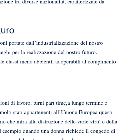
one tra diverse nazionalità, caratterizzate da
turo
oni portate dall’industrializzazione del nostro
ieghi per la realizzazione del nostro futuro.
er le classi meno abbienti, adoperabili al compimento
izioni di lavoro, turni part time,a lungo termine e
molti stati appartenenti all’Unione Europea questi
o che mira alla distruzione delle varie virtù e della
ad esempio quando una donna richiede il congedo di
si prima del parto e a riprendere la mansione