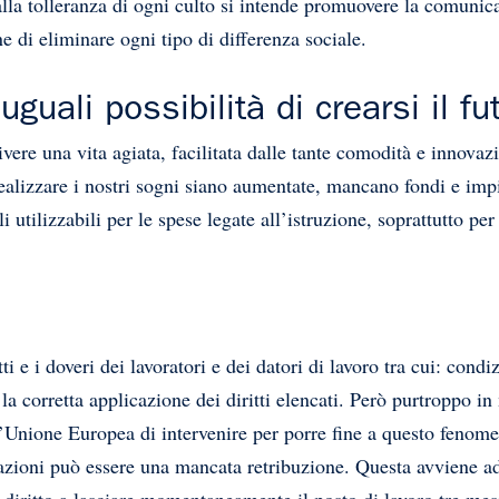
a tolleranza di ogni culto si intende promuovere la comunicazi
ine di eliminare ogni tipo di differenza sociale.
uguali possibilità di crearsi il fu
ere una vita agiata, facilitata dalle tante comodità e innovazi
realizzare i nostri sogni siano aumentate, mancano fondi e imp
i utilizzabili per le spese legate all’istruzione, soprattutto p
itti e i doveri dei lavoratori e dei datori di lavoro tra cui: cond
corretta applicazione dei diritti elencati. Però purtroppo in 
l’Unione Europea di intervenire per porre fine a questo fenomen
olazioni può essere una mancata retribuzione. Questa avviene 
ha diritto a lasciare momentaneamente il posto di lavoro tre me