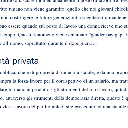
diritto umano non viene garantito: quello che noi giovani chie
non costringere le future generazioni a scegliere tra mantenere
 può essere quando sul posto di lavoro una donna riceve uno s
o di tempo. Questo fenomeno viene chiamato “gender pay gap”.P
re all’uomo, soprattutto durante il dopoguerra…
età privata
ubblica, che è di proprietà di un’entità statale, e da una propri
ompra la forza-lavoro per il corrispettivo di un salario, ma trat
dare in mano ai produttori gli strumenti del loro lavoro, quindi
io, attraverso gli strumenti della democrazia diretta, questo 
soviet a favore del partito unico, si è proceduto ad una stataliz