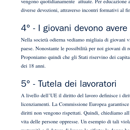
vengono quotidianamente attuate. Per educazione all
diverse devozioni, attraverso incontri formativi al f
4° - I giovani devono avere 
Nella società odierna vediamo migliaia di giovani viv
paese. Nonostante le possibilità per noi giovani di 
Proponiamo quindi che gli Stati riservino dei capital
dei 18 anni.
5° - Tutela dei lavoratori
A livello dell’UE il diritto del lavoro definisce i dir
licenziamenti. La Commissione Europea garantisce la 
diritti non vengono rispettati. Quindi, chiediamo al
vita delle persone oppresse. Un esempio di tali vi
maternità e il datore di lavoro lo rifiuta: la donna 