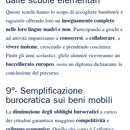
dalle scuole elementari
Queste scuole hanno lo scopo di accogliere bambini/e e
insegnamento completo
ragazzi/e offrendo loro un
nelle loro lingue madri e non
. Partecipando a giochi e
conoscersi
collaborare
ad attività impareranno a
, a
, a
vivere insieme
, crescendo e prendendo coscienza.
Finiti gli anni scolastici, gli/le alunni/e riceveranno un
baccellierato europeo
, ossia un diploma dichiarante la
conclusione del percorso.
9°- Semplificazione
burocratica sui beni mobili
diminuzione degli obblighi burocratici
La
a carico
competitività
dei cittadini garantisce maggiore
e
sviluppo economico
. Quello che conta è l’effettiva