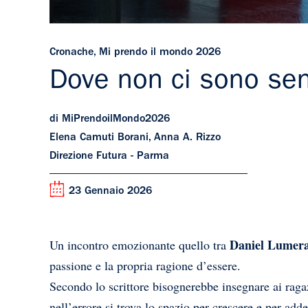
Cronache
,
Mi prendo il mondo 2026
Dove non ci sono sen
di MiPrendoilMondo2026
Elena Camuti Borani, Anna A. Rizzo
Direzione Futura - Parma
23 Gennaio 2026
Daniel Lumer
Un incontro emozionante quello tra
passione e la propria ragione d’essere.
Secondo lo scrittore bisognerebbe insegnare ai ragaz
nell’errore si trova lo spazio per crescere e per adde