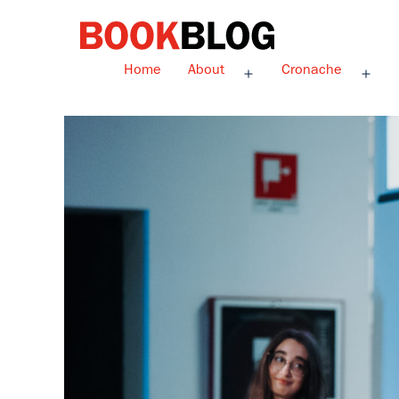
Salta
al
contenuto
Bookblog
Home
About
Cronache
Apri
Apri
menu
men