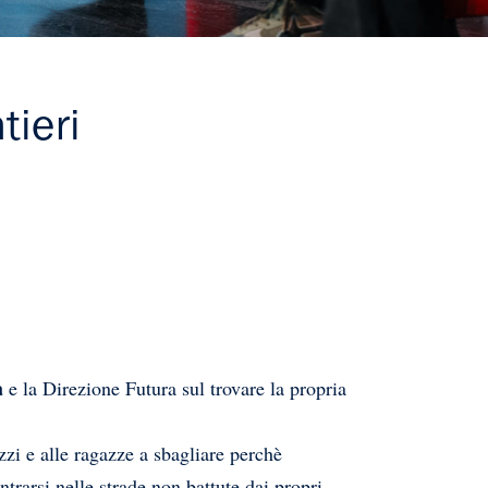
tieri
a
e la Direzione Futura sul trovare la propria
zi e alle ragazze a sbagliare perchè
ntrarsi nelle strade non battute dai propri