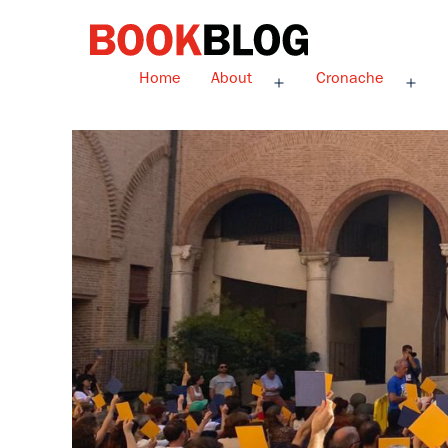
Salta
al
contenuto
Bookblog
Home
About
Cronache
Apri
Apri
menu
men