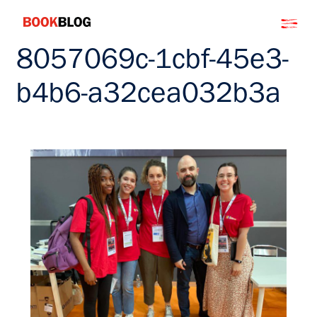
Salta
Bookblog
al
contenuto
8057069c-1cbf-45e3-
b4b6-a32cea032b3a