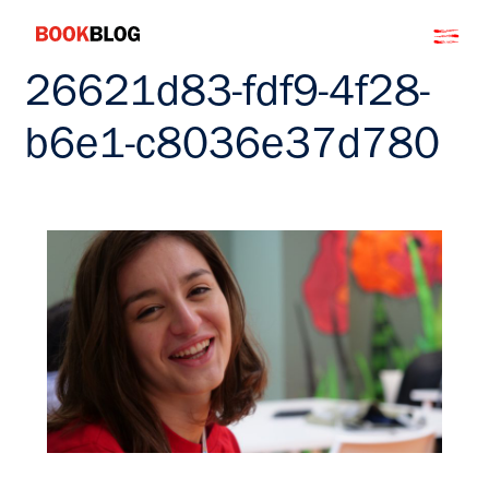
Salta
Bookblog
al
contenuto
26621d83-fdf9-4f28-
b6e1-c8036e37d780