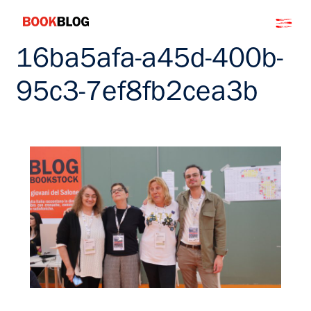
Salta
Bookblog
al
contenuto
16ba5afa-a45d-400b-
95c3-7ef8fb2cea3b