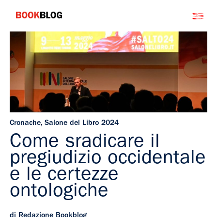
Salta
Bookblog
al
contenuto
Cronache
,
Salone del Libro 2024
Come sradicare il
pregiudizio occidentale
e le certezze
ontologiche
di Redazione Bookblog