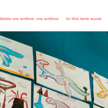
Adotta uno scrittore, una scrittrice
Un libro tante scuole
u