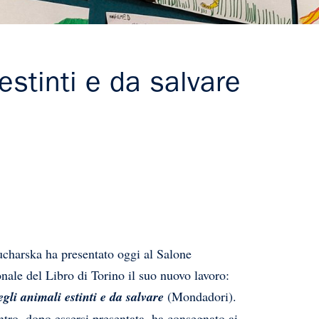
estinti e da salvare
charska ha presentato oggi al Salone
onale del Libro di Torino il suo nuovo lavoro:
egli animali estinti e da salvare
(Mondadori).
ntro, dopo essersi presentata, ha consegnato ai