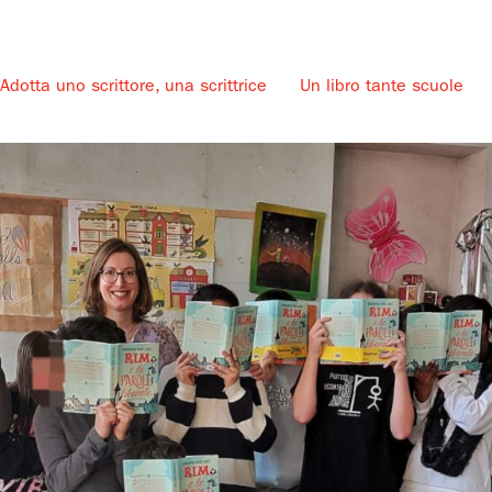
Adotta uno scrittore, una scrittrice
Un libro tante scuole
u