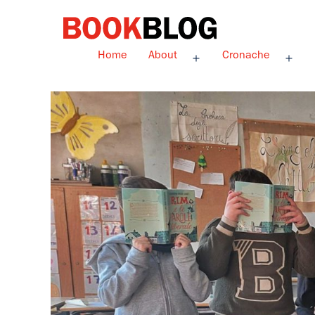
Salta
al
contenuto
Bookblog
Home
About
Cronache
Apri
Apri
menu
men