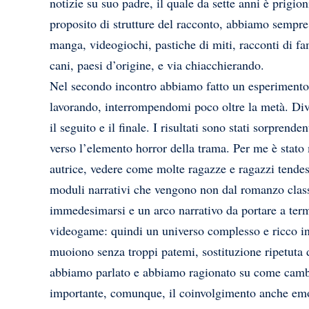
notizie su suo padre, il quale da sette anni è prigio
proposito di strutture del racconto, abbiamo sempre
manga, videogiochi, pastiche di miti, racconti di f
cani, paesi d’origine, e via chiacchierando.
Nel secondo incontro abbiamo fatto un esperimento. 
lavorando, interrompendomi poco oltre la metà. Divi
il seguito e il finale. I risultati sono stati sorpren
verso l’elemento horror della trama. Per me è stato 
autrice, vedere come molte ragazze e ragazzi tendess
moduli narrativi che vengono non dal romanzo class
immedesimarsi e un arco narrativo da portare a term
videogame: quindi un universo complesso e ricco in
muoiono senza troppi patemi, sostituzione ripetuta d
abbiamo parlato e abbiamo ragionato su come cambi
importante, comunque, il coinvolgimento anche emoti