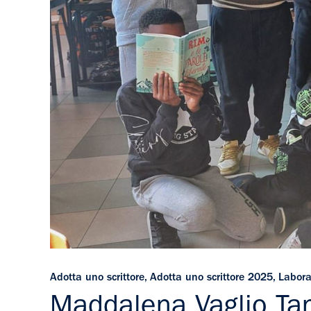
Adotta uno scrittore
,
Adotta uno scrittore 2025
,
Labora
Maddalena Vaglio Tane