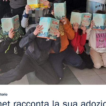
torio
t racconta la sua adozion