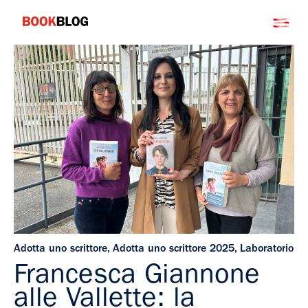
Salta
Bookblog
al
contenuto
Adotta uno scrittore
,
Adotta uno scrittore 2025
,
Laboratorio
Francesca Giannone
alle Vallette: la