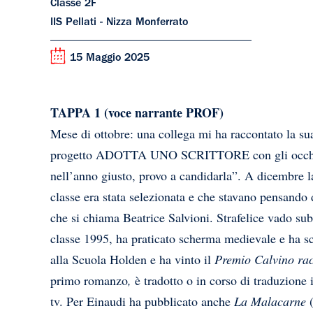
Classe 2F
IIS Pellati - Nizza Monferrato
15 Maggio 2025
TAPPA 1 (voce narrante PROF)
Mese di ottobre: una collega mi ha raccontato la su
progetto ADOTTA UNO SCRITTORE con gli occhi fel
nell’anno giusto, provo a candidarla”. A dicembre l
classe era stata selezionata e che stavano pensando 
che si chiama Beatrice Salvioni. Strafelice vado subi
classe 1995, ha praticato scherma medievale e ha s
alla
Scuola Holden
e ha vinto il
Premio Calvino ra
primo romanzo
,
è tradotto o in corso di traduzione 
tv.
Per Einaudi ha pubblicato anche
La Malacarne