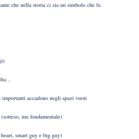
he nella storia ci sia un simbolo che fa
i)
olta…
portanti accadono negli spazi vuoti
teso, ma fondamentale)
art, smart guy e big guy)