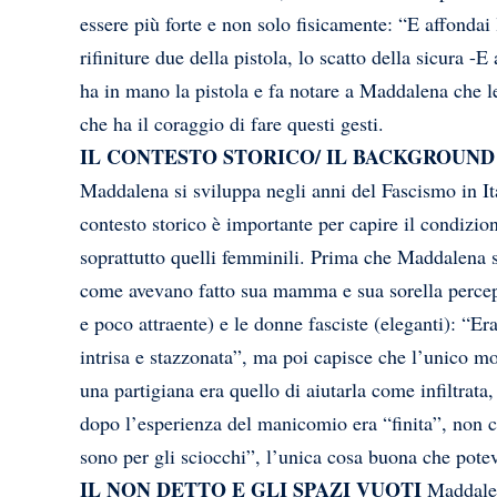
essere più forte e non solo fisicamente: “E affondai le
rifiniture due della pistola, lo scatto della sicura 
ha in mano la pistola e fa notare a Maddalena che le
che ha il coraggio di fare questi gesti.
IL CONTESTO STORICO/ IL BACKGROUND
Maddalena si sviluppa negli anni del Fascismo in It
contesto storico è importante per capire il condizi
soprattutto quelli femminili. Prima che Maddalena sc
come avevano fatto sua mamma e sua sorella percepi
e poco attraente) e le donne fasciste (eleganti): “Er
intrisa e stazzonata”, ma poi capisce che l’unico mo
una partigiana era quello di aiutarla come infiltrata,
dopo l’esperienza del manicomio era “finita”, non cr
sono per gli sciocchi”, l’unica cosa buona che potev
IL NON DETTO E GLI SPAZI VUOTI
Maddalen