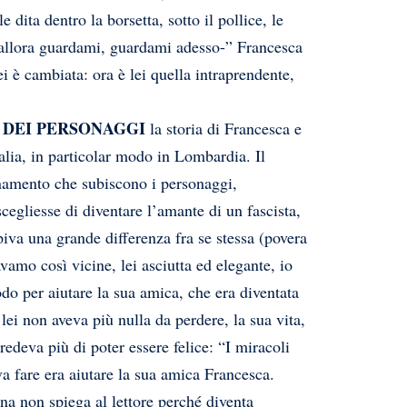
 dita dentro la borsetta, sotto il pollice, le
-E allora guardami, guardami adesso-” Francesca
i è cambiata: ora è lei quella intraprendente,
 DEI PERSONAGGI
la storia di Francesca e
alia, in particolar modo in Lombardia. Il
onamento che subiscono i personaggi,
egliesse di diventare l’amante di un fascista,
va una grande differenza fra se stessa (povera
avamo così vicine, lei asciutta ed elegante, io
do per aiutare la sua amica, che era diventata
 lei non aveva più nulla da perdere, la sua vita,
edeva più di poter essere felice: “I miracoli
a fare era aiutare la sua amica Francesca.
a non spiega al lettore perché diventa