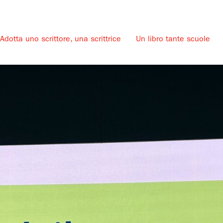
Adotta uno scrittore, una scrittrice
Un libro tante scuole
u