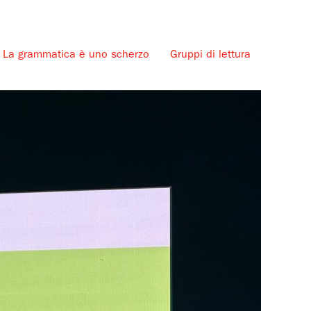
La grammatica è uno scherzo
Gruppi di lettura