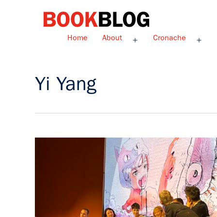
Salta
al
contenuto
Bookblog
Home
About
Cronache
Apri
Apri
menu
men
Yi Yang