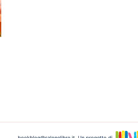
bookblog@salonelibro.it
Un progetto di