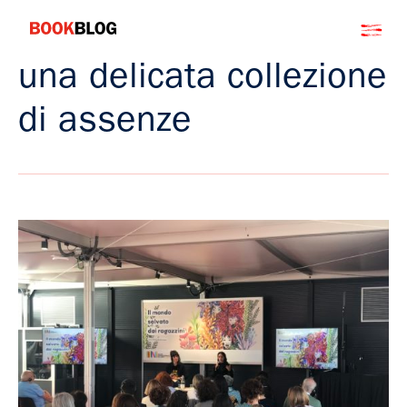
Salta
Bookblog
al
contenuto
una delicata collezione
di assenze