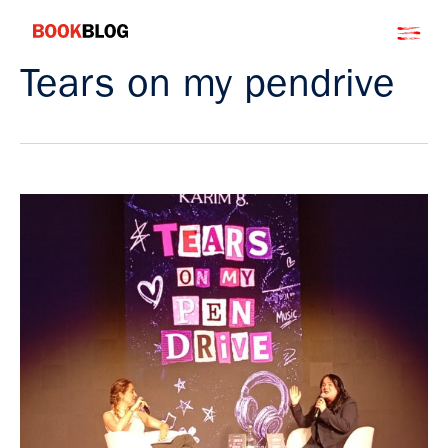
Salta
Bookblog
al
contenuto
Tears on my pendrive