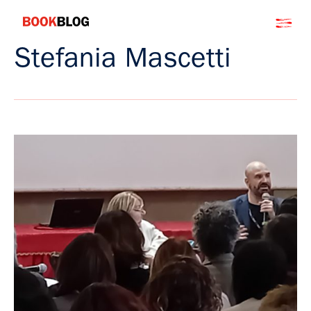
Salta
Bookblog
al
contenuto
Stefania Mascetti