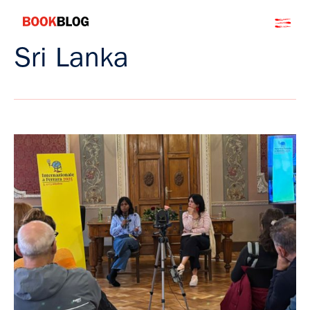
Salta
Bookblog
al
contenuto
Sri Lanka