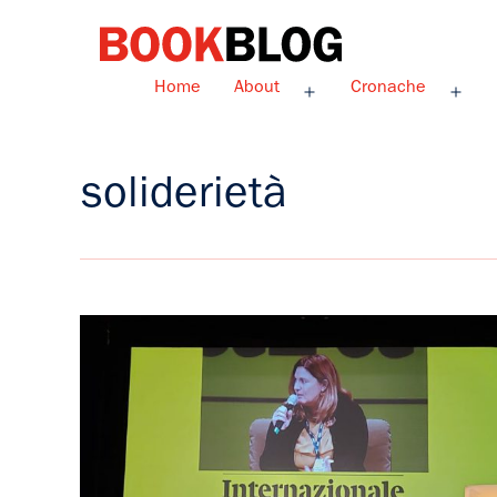
Salta
al
contenuto
Bookblog
Home
About
Cronache
Apri
Apri
menu
men
soliderietà