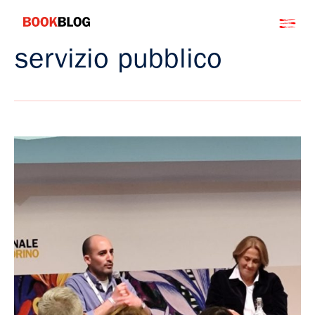
Salta
Bookblog
al
contenuto
servizio pubblico