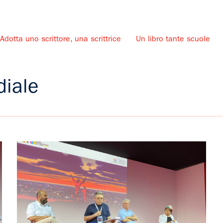
Adotta uno scrittore, una scrittrice
Un libro tante scuole
u
iale