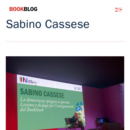
Salta
Bookblog
al
contenuto
Sabino Cassese