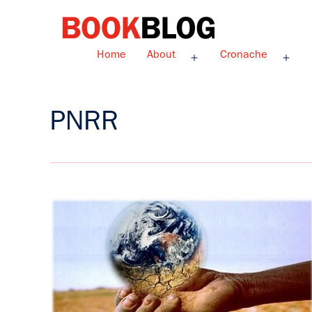
Salta
al
contenuto
Bookblog
Home
About
Cronache
Apri
Apri
menu
men
PNRR