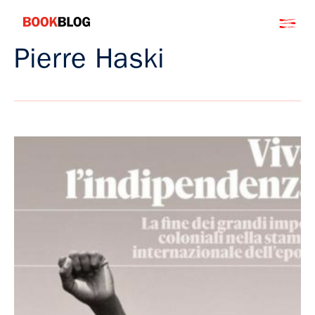
Salta
Bookblog
al
contenuto
Pierre Haski