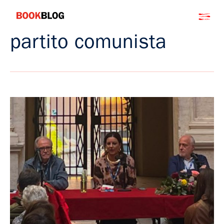
Salta
Bookblog
al
contenuto
partito comunista