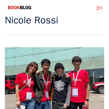
Salta
Bookblog
al
contenuto
Nicole Rossi