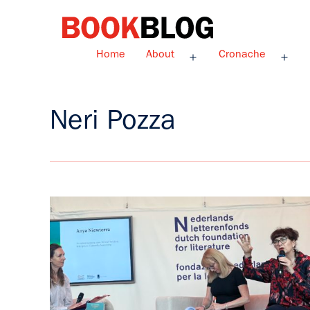
Salta
al
contenuto
Bookblog
Home
About
Cronache
Apri
Apri
menu
men
Neri Pozza