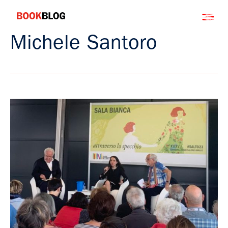
Salta
Bookblog
al
contenuto
Michele Santoro