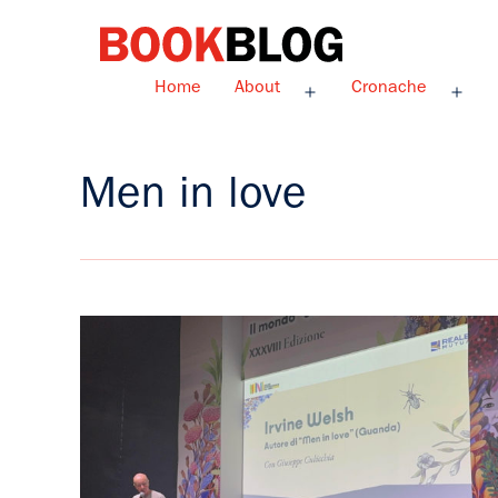
Salta
al
contenuto
Bookblog
Home
About
Cronache
Apri
Apri
menu
men
Men in love