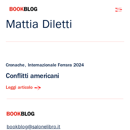
Salta
Bookblog
al
contenuto
Mattia Diletti
Cronache
Internazionale Ferrara 2024
Conflitti americani
Leggi articolo
bookblog@salonelibro.it