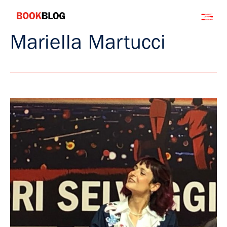
Salta
Bookblog
al
contenuto
Mariella Martucci