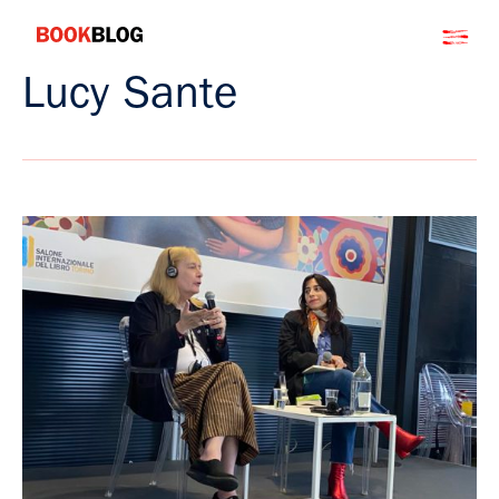
Salta
Bookblog
al
contenuto
Lucy Sante