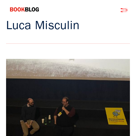
Salta
Bookblog
al
contenuto
Luca Misculin