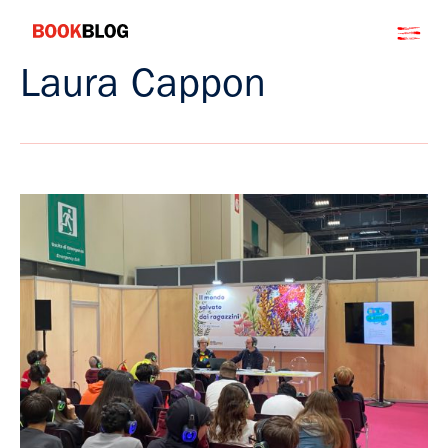
Salta
Bookblog
al
contenuto
Laura Cappon