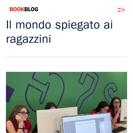
Salta
Bookblog
al
contenuto
Il mondo spiegato ai
ragazzini