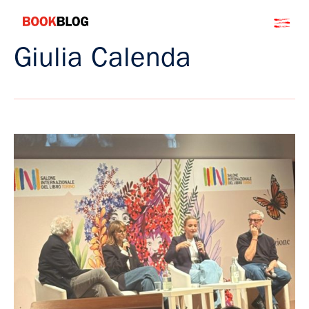
Salta
Bookblog
al
contenuto
Giulia Calenda