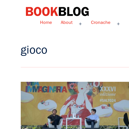
Salta
al
contenuto
Bookblog
Home
About
Cronache
Apri
Apri
menu
men
gioco