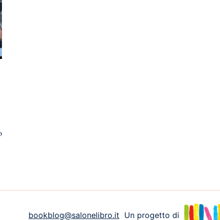
e
o
bookblog@salonelibro.it
Un progetto di