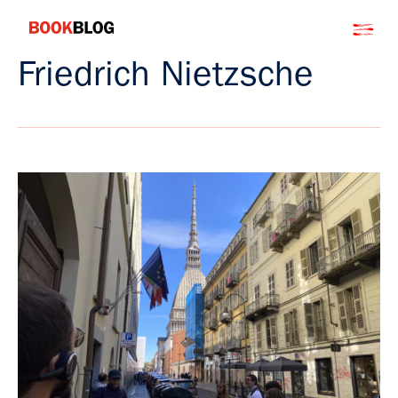
Salta
Bookblog
al
contenuto
Friedrich Nietzsche