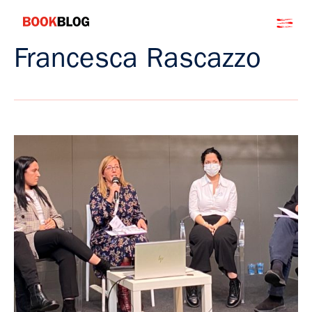
Salta
Bookblog
al
contenuto
Francesca Rascazzo