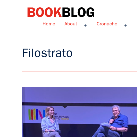
Salta
al
contenuto
Bookblog
Home
About
Cronache
Apri
Apri
menu
men
Filostrato