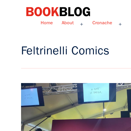
Salta
al
contenuto
Bookblog
Home
About
Cronache
Apri
Apri
menu
men
Feltrinelli Comics