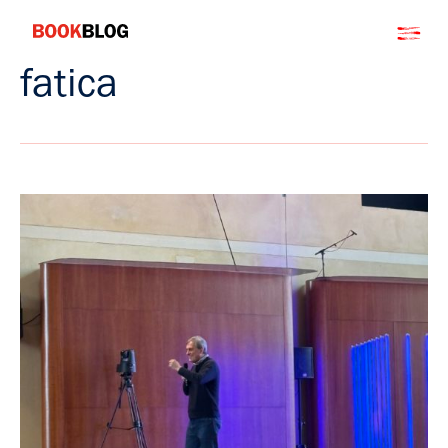
Salta
Bookblog
al
contenuto
fatica