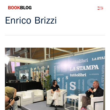
Salta
Bookblog
al
contenuto
Enrico Brizzi