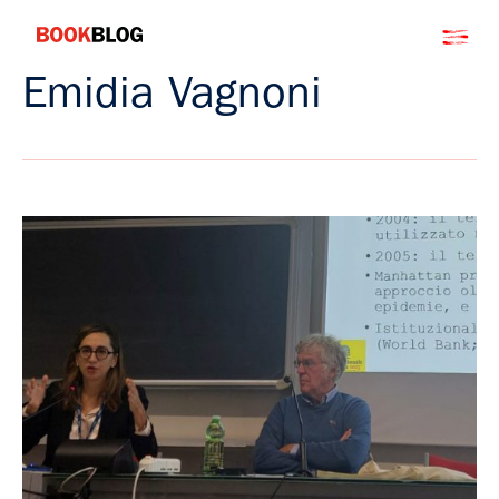
Salta
Bookblog
al
contenuto
Emidia Vagnoni