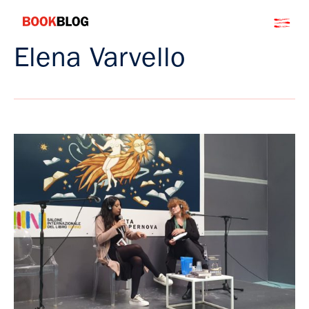
Salta
Bookblog
al
contenuto
Elena Varvello